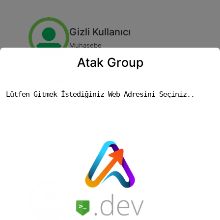
Gizli Kullanıcı
Muhasebe
Atak Group
“Muhasebe yazılımında ihtiyaç duyduğumuz
birkaç özelliği Atak Otomasyon Ekibi
Lütfen Gitmek İstediğiniz Web Adresini Seçiniz..
Başarılı Bir Şekilde Çözdü. Teşekkür
ederim.”
★★★★★
Gizli Kullanıcı
Müdür