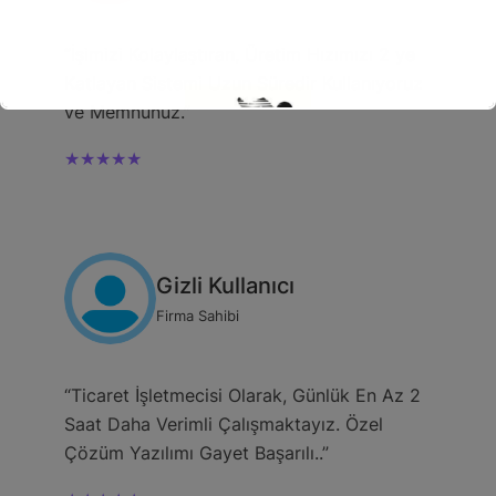
“İşimizi Kolaylaştıran, Üretim Hızımızı 2 ye
Katlayan Sistemi Uzun Süredir Kullanıyoruz
ve Memnunuz.”
★★★★★
Gizli Kullanıcı
Firma Sahibi
“Ticaret İşletmecisi Olarak, Günlük En Az 2
Saat Daha Verimli Çalışmaktayız. Özel
Çözüm Yazılımı Gayet Başarılı..”